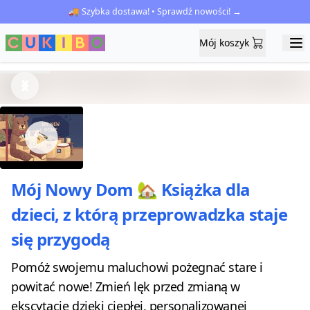
🚚 Szybka dostawa! • Sprawdź nowości! →
Mój koszyk
Mój koszyk
Ope
Previous
Next
Mój Nowy Dom 🏡 Książka dla
dzieci, z którą przeprowadzka staje
się przygodą
Pomóż swojemu maluchowi pożegnać stare i
powitać nowe! Zmień lęk przed zmianą w
ekscytację dzięki ciepłej, personalizowanej