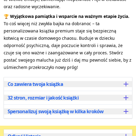
oraz radosne wyczekiwanie.
🏆
Wyjątkowa pamiątka i wsparcie na ważnym etapie życia.
To coś więcej niż zwykła bajka na dobranoc – ta
personalizowana książka premium staje się bezpieczną
kotwicą w czasie domowego chaosu. Buduje w dziecku
odporność psychiczną, daje poczucie kontroli i sprawia, że
czuje się ono ważne i zaangażowane w cały proces. Stwórz
postać swojego malucha już dziś i daj mu pewność siebie, by z
uśmiechem przekroczyło nowy próg!
Co zawiera twoja książka
32 stron, rozmiar i jakość książki
Ułatw przeprowadzkę dzięki
"Mój Nowy Dom"
,
spersonalizowanej książce dla dzieci w wieku od 1 do
9 lat. Ta indywidualnie dostosowana książka
Spersonalizuj swoją książkę w kilka kroków
"Mój Nowy Dom"
zawiera
28 pięknie ilustrowanych
przedstawia Twoje dziecko jako głównego bohatera,
stron
i jest dostępna w dwóch rozmiarach, aby
co sprawia, że przeprowadzka do nowego domu czy
sprostać preferencjom Twojej rodziny:
Tworzenie unikalnej historii dla Twojego dziecka jest
mieszkania staje się ekscytująca i radosna. Dzięki
proste i szybkie. Postępuj według tych prostych
A4 Poziomo (21 x 29,7 cm):
Idealny do wspólnego
uroczej ilustracji i wzruszającej narracji jest to idealne