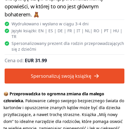
opowieści, w której to ono jest głównym
bohaterem. 🧸
Wydrukowano i wysłano w ciągu 3-4 dni
Języki książki: EN | ES | DE | FR | IT | NL| RO | PT | HU |
TR
Spersonalizowany prezent dla rodzin przeprowadzających
się z dziećmi
Cena od:
EUR 31.99
Spersonalizuj swoją książkę
📦
Przeprowadzka to ogromna zmiana dla małego
człowieka.
Pakowanie całego swojego bezpiecznego świata do
kartonów i opuszczenie znanych kątów może być dla dziecka
przytłaczające, a nawet trochę straszne. Książka „Mój nowy
dom” to idealne narzędzie dla rodziców, które pomaga oswoić
te wielkie emocje, zamieniając niepewność i lęk w ciekawość