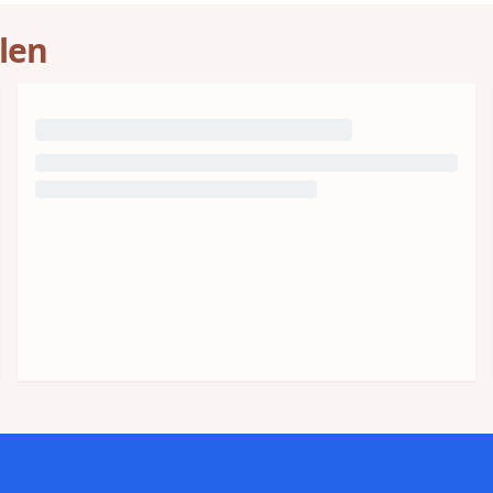
tionale Verbindung schafft.
len