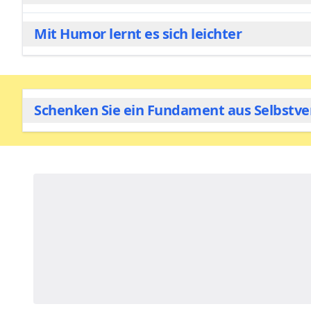
kindgerechte Sprache, um über Selbstreflexion, E
Mit Humor lernt es sich leichter
In diesem Buch ist Ihr Kind nicht nur Zuschauer, s
den Namen hinzu. Wenn Kinder sich selbst dabei se
unvergesslich.
Emotionale Themen müssen nicht schwer sein! Die G
gleichermaßen zum Lachen bringen. Dieser spieler
Schenken Sie ein Fundament aus Selbstve
Geschichte.
„Innen ganz groß“
ist weit mehr als nur eine Gut
vereint wunderschöne Illustrationen mit einer h
Trösten eines Freundes: Dein Kind lernt, dass es gen