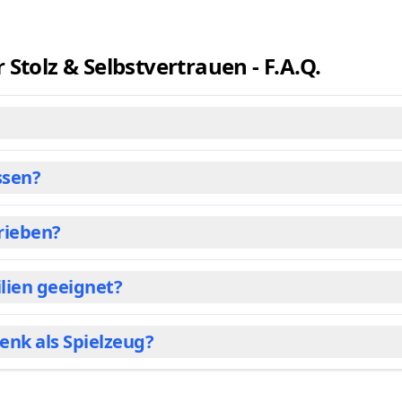
tolz & Selbstvertrauen - F.A.Q.
ssen?
eschreiben. Es ist dieses warme Leuchten im Bauch, wenn e
 und positiv zu besetzen.
hrieben?
figurator einen Avatar aus, der Ihrem Kind am ähnlichsten 
 den Text der Geschichte.
lien geeignet?
d 9+ Jahren. Während die Kleinsten die bunten Bilder und i
nter dem Wettrennen und den Interaktionen.
enk als Spielzeug?
Innerlich wachsen“ zum perfekten Geschenk für bilinguale F
 oder Italienisch).
chichte, in der man selbst die Hauptrolle spielt, bleibt ein