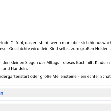
elnde Gefühl, das entsteht, wenn man über sich hinauswäc
 dieser Geschichte wird dein Kind selbst zum großen Helden 
en kleinen Siegen des Alltags – dieses Buch hilft Kindern 
n und Handeln.
ndergartenstart oder große Meilensteine – ein echter Schatz
en
le wie Selbstwertgefühl zu sprechen. Dieses Buch schlägt d