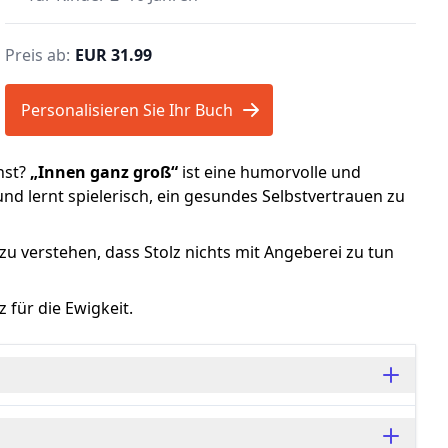
Preis ab:
EUR 31.99
Personalisieren Sie Ihr Buch
hst?
„Innen ganz groß“
ist eine humorvolle und
und lernt spielerisch, ein gesundes Selbstvertrauen zu
zu verstehen, dass Stolz nichts mit Angeberei zu tun
 für die Ewigkeit.
ie Brücke: Es bietet Eltern und Pädagogen eine