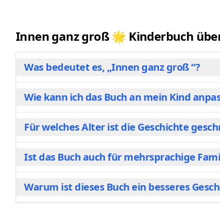
Innen ganz groß 🌟 Kinderbuch über S
Was bedeutet es, „Innen ganz groß “?
Wie kann ich das Buch an mein Kind anpa
Es ist unsere Art, gesundes Selbstwertgefühl zu b
Das Buch hilft Kindern, dieses Gefühl zu benennen
Für welches Alter ist die Geschichte gesc
Das geht ganz einfach! Wählen Sie in unserem Kon
integrieren beides direkt in die Illustrationen und
Ist das Buch auch für mehrsprachige Fami
Die Geschichte ist ideal für Kinder zwischen 2 un
Kinder die sozialen Nuancen und die Botschaft hi
Warum ist dieses Buch ein besseres Gesch
Absolut! Wir unterstützen 8 Sprachen. Das macht „
spielerisch entdecken wollen (z.B. Deutsch, Englisch
Spielzeug wird oft schnell langweilig, aber eine Ges