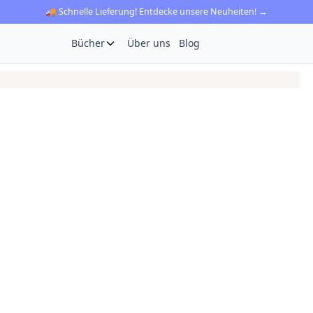
🚚 Schnelle Lieferung! Entdecke unsere Neuheiten! →
Bücher
Über uns
Blog