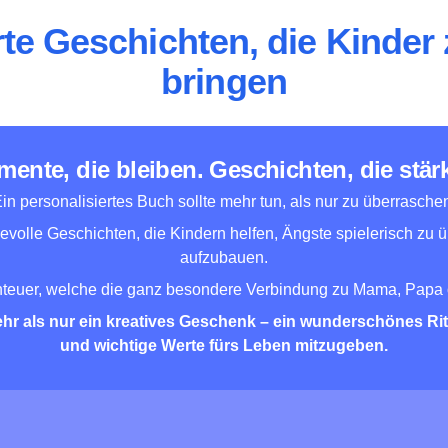
rte Geschichten, die Kinder
bringen
ente, die bleiben. Geschichten, die stär
in personalisiertes Buch sollte mehr tun, als nur zu überrasche
evolle Geschichten, die Kindern helfen, Ängste spielerisch zu 
aufzubauen.
enteuer, welche die ganz besondere Verbindung zu Mama, Papa 
 als nur ein kreatives Geschenk – ein wunderschönes Ri
und wichtige Werte fürs Leben mitzugeben.