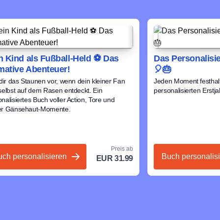
n Kind als Fußball-Held ⚽ Das
Das Personalisi
imative Abenteuer!
🎈🎂
 dir das Staunen vor, wenn dein kleiner Fan
Jeden Moment festhal
selbst auf dem Rasen entdeckt. Ein
personalisierten Erstj
nalisiertes Buch voller Action, Tore und
er Gänsehaut-Momente.
Preis ab
uch personalisieren
Buch personalis
EUR 31.99