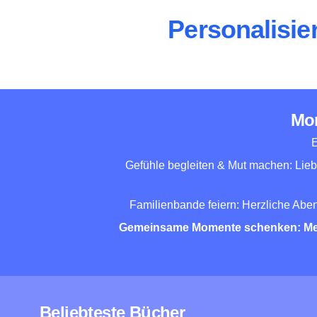
Personalisie
Mom
E
Gefühle begleiten & Mut machen: Lieb
Familienbande feiern: Herzliche Ab
Gemeinsame Momente schenken: Mehr
Beliebteste Bücher