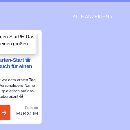
ALLE ANZEIGEN
rten-Start 🎒
Buch für einen
 vor dem ersten Tag
Personalisiere Name
spielerisch auf das
ubereiten! 🧸
Preis ab
EUR 31.99