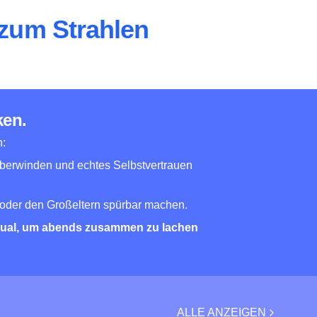
 zum Strahlen
ken.
n:
überwinden und echtes Selbstvertrauen
oder den Großeltern spürbar machen.
tual, um abends zusammen zu lachen
ALLE ANZEIGEN