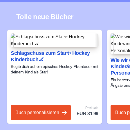
Tolle neue Bücher
Schlagschuss zum Star✨ Hockey
Kinderbuch🏒
Wie wir 
Kinderä
Begib dich auf ein episches Hockey-Abenteuer mit
deinem Kind als Star!
Persona
Ein herzer
Ängste ans
Preis ab
Buch personalisieren
Buch p
EUR 31.99