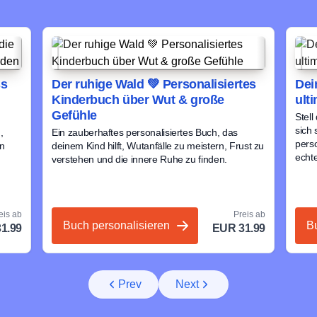
ss
Der ruhige Wald 💚 Personalisiertes
Dei
Kinderbuch über Wut & große
ult
Gefühle
Stell
sich 
,
Ein zauberhaftes personalisiertes Buch, das
perso
in
deinem Kind hilft, Wutanfälle zu meistern, Frust zu
echt
verstehen und die innere Ruhe zu finden.
eis ab
Preis ab
Buch personalisieren
B
1.99
EUR 31.99
Prev
Next