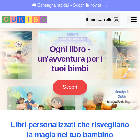
🚚 Consegna rapida! • Scopri le novità! →
Il mio carrello
Il mio carrello
Ope
Ogni libro -
un'avventura per i
tuoi bimbi
Scopri
Libri personalizzati che risvegliano
la magia nel tuo bambino