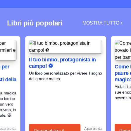
Libri più popolari
MOSTRA TUTTO
Il tuo bimbo, protagonista in
campo! ⚽
o per
Come h
paure e
Un libro personalizzato per vivere il sogno
del grande match.
ti della
magico
Aiuta il 
sue emoz
una magica
avventura
tuo bimbo
 un vero
rivato, in
ale. 🥼
 partire da
A partire da
Personalizza il
Perso