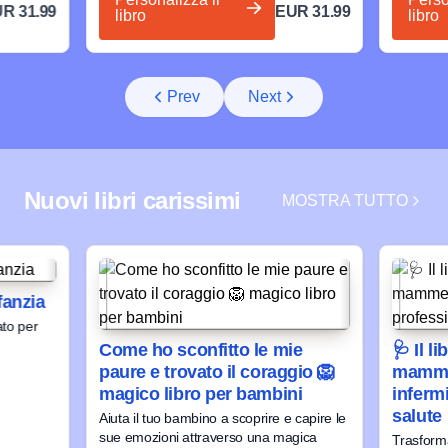
R 31.99
EUR 31.99
libro
libro
Prev
Next
Nuovi libri carissimi
MOSTRA TUTTO
nfanzia
ato per
Come ho sconfitto le mie
🩺 Il l
paure e trovato il coraggio 🦁
mamme
magico libro per bambini
infermi
salute
Aiuta il tuo bambino a scoprire e capire le
sue emozioni attraverso una magica
Trasforma