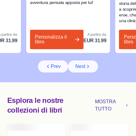
avventura pensata apposta per lui!
storia de
a scoprir
eroe, che 
una clini
 partire da
A partire da
Personalizza il
Perso
R 31.99
EUR 31.99
libro
libro
Prev
Next
Esplora le nostre
MOSTRA
collezioni di libri
TUTTO