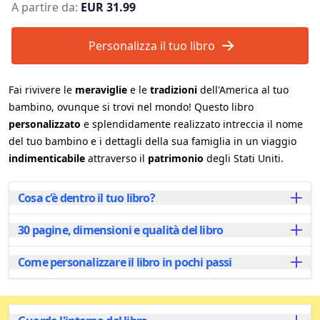
A partire da:
EUR 31.99
Personalizza il tuo libro
Fai rivivere le
meraviglie
e le
tradizioni
dell'America al tuo
bambino, ovunque si trovi nel mondo! Questo libro
personalizzato
e splendidamente realizzato intreccia il nome
del tuo bambino e i dettagli della sua famiglia in un viaggio
indimenticabile
attraverso il
patrimonio
degli Stati Uniti.
Cosa c'è dentro il tuo libro?
30 pagine, dimensioni e qualità del libro
All'interno di questo libro personalizzato, il tuo
bambino intraprende un viaggio emozionante
attraverso i luoghi simbolo, le tradizioni e i punti di
Come personalizzare il libro in pochi passi
Ogni libro personalizzato è composto da 30 pagine
riferimento culturali americani. Ogni pagina è ricca di
splendidamente illustrate ed è disponibile in due
illustrazioni accattivanti e storie che lo collegano allo
formati per soddisfare le tue esigenze: il popolare A4
Personalizzare il libro è facile e veloce! Iniziate
spirito degli Stati Uniti, che si tratti di cibi famosi,
orizzontale, ideale per essere condiviso e letto
inserendo il nome del bambino e aggiungete il nome
luoghi storici o usanze uniche. Il nome del tuo