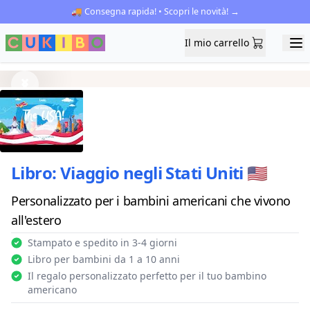
🚚 Consegna rapida! • Scopri le novità! →
Il mio carrello
Il mio carrello
Ope
Previous
Next
Libro: Viaggio negli Stati Uniti 🇺🇸
Personalizzato per i bambini americani che vivono
all'estero
Stampato e spedito in 3-4 giorni
Libro per bambini da 1 a 10 anni
Il regalo personalizzato perfetto per il tuo bambino
americano