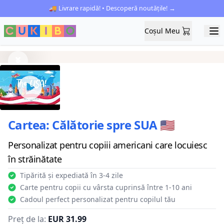
🚚 Livrare rapidă! • Descoperă noutățile! →
Coșul Meu
Coșul Meu
Ope
Previous
Next
Cartea: Călătorie spre SUA 🇺🇸
Personalizat pentru copiii americani care locuiesc
în străinătate
Tipărită și expediată în 3-4 zile
Carte pentru copii cu vârsta cuprinsă între 1-10 ani
Cadoul perfect personalizat pentru copilul tău
Preț de la:
EUR 31.99