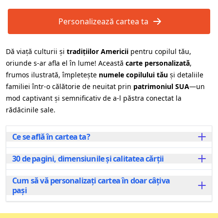
Personalizează cartea ta
Dă viață culturii și
tradițiilor Americii
pentru copilul tău,
oriunde s-ar afla el în lume! Această
carte personalizată
,
frumos ilustrată, împletește
numele copilului tău
și detaliile
familiei într-o călătorie de neuitat prin
patrimoniul SUA
—un
mod captivant și semnificativ de a-l păstra conectat la
rădăcinile sale.
Ce se află în cartea ta?
30 de pagini, dimensiunile și calitatea cărții
În această carte personalizată, copilul tău pornește
într-o călătorie incitantă prin repere, tradiții și
aspecte culturale emblematice ale Americii. Fiecare
Cum să vă personalizați cartea în doar câțiva
Fiecare carte personalizată se întinde pe 30 de pagini
pagină este plină cu ilustrații captivante și povești
pași
frumos ilustrate și este disponibilă în două
care îi conectează la spiritul SUA, fie că este vorba de
dimensiuni pentru a se potrivi nevoilor tale: popularul
mâncăruri celebre, locuri istorice sau obiceiuri unice.
peisaj A4, ideal pentru a fi împărtășit și citit
Personalizarea cărții tale este rapidă și ușoară!