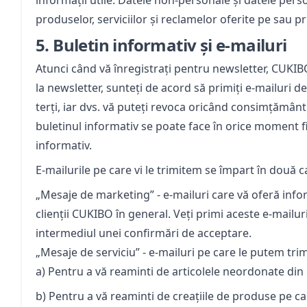
informații utile. Datele non-personale și datele pers
produselor, serviciilor și reclamelor oferite pe sau pr
5.
Buletin informativ și e-mailuri
Atunci când vă înregistrați pentru newsletter, CUKIBO
la newsletter, sunteți de acord să primiți e-mailuri
terți, iar dvs. vă puteți revoca oricând consimțământu
buletinul informativ se poate face în orice moment fi
informativ.
E-mailurile pe care vi le trimitem se împart în două c
„Mesaje de marketing” - e-mailuri care vă oferă inf
clienții CUKIBO în general. Veți primi aceste e-mailu
intermediul unei confirmări de acceptare.
„Mesaje de serviciu” - e-mailuri pe care le putem trimi
a) Pentru a vă reaminti de articolele neordonate din 
b) Pentru a vă reaminti de creațiile de produse pe c