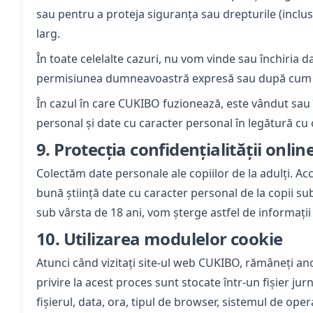
sau pentru a proteja siguranța sau drepturile (inclusi
larg.
În toate celelalte cazuri, nu vom vinde sau închiria d
permisiunea dumneavoastră expresă sau după cum se
În cazul în care CUKIBO fuzionează, este vândut sau 
personal și date cu caracter personal în legătură cu o
9.
Protecția confidențialității onlin
Colectăm date personale ale copiilor de la adulți. Ac
bună știință date cu caracter personal de la copii su
sub vârsta de 18 ani, vom șterge astfel de informații 
10.
Utilizarea modulelor cookie
Atunci când vizitați site-ul web CUKIBO, rămâneți ano
privire la acest proces sunt stocate într-un fișier jur
fișierul, data, ora, tipul de browser, sistemul de opera