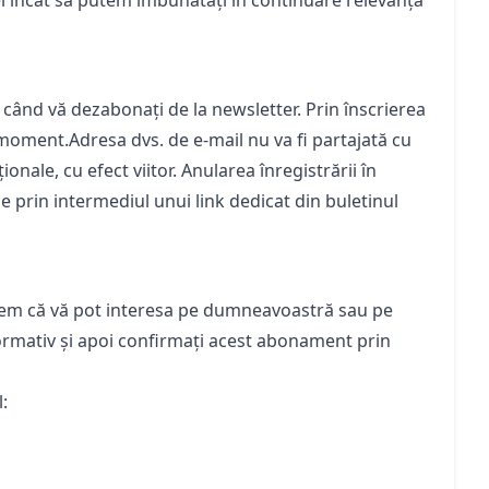
fel încât să putem îmbunătăți în continuare relevanța
 când vă dezabonați de la newsletter. Prin înscrierea
 moment.Adresa dvs. de e-mail nu va fi partajată cu
nale, cu efect viitor. Anularea înregistrării în
e prin intermediul unui link dedicat din buletinul
edem că vă pot interesa pe dumneavoastră sau pe
formativ și apoi confirmați acest abonament prin
: