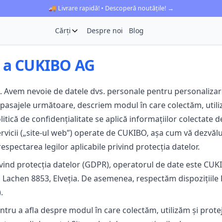
🚚 Livrare rapidă! • Descoperă noutățile! →
Cărți
Despre noi
Blog
te a CUKIBO AG
 Avem nevoie de datele dvs. personale pentru personalizare ș
pasajele următoare, descriem modul în care colectăm, utili
tică de confidențialitate se aplică informațiilor colectate de 
rvicii („site-ul web”) operate de CUKIBO, așa cum vă dezvălu
spectarea legilor aplicabile privind protecția datelor.
ind protecția datelor (GDPR), operatorul de date este CUKIB
Lachen 8853, Elveția. De asemenea, respectăm dispozițiile Le
.
ntru a afla despre modul în care colectăm, utilizăm și prote