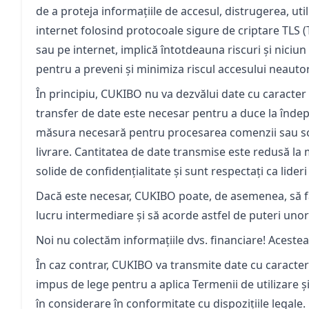
de a proteja informațiile de accesul, distrugerea, u
internet folosind protocoale sigure de criptare TLS (
sau pe internet, implică întotdeauna riscuri și nic
pentru a preveni și minimiza riscul accesului neautori
În principiu, CUKIBO nu va dezvălui date cu caracter 
transfer de date este necesar pentru a duce la îndepli
măsura necesară pentru procesarea comenzii sau solici
livrare. Cantitatea de date transmise este redusă la 
solide de confidențialitate și sunt respectați ca lideri
Dacă este necesar, CUKIBO poate, de asemenea, să facă
lucru intermediare și să acorde astfel de puteri unor 
Noi nu colectăm informațiile dvs. financiare! Acestea 
În caz contrar, CUKIBO va transmite date cu caracter 
impus de lege pentru a aplica Termenii de utilizare și
în considerare în conformitate cu dispozițiile legale.