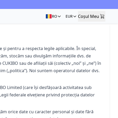
Coșul Meu
RO
EUR
Coșul Meu
i pentru a respecta legile aplicabile. În special,
zăm, stocăm sau divulgăm informațiile dvs. de
CUKIBO sau de afiliații săi (colectiv „noi” și „ne”) în
im („politica”). Noi suntem operatorul datelor dvs.
O Limited (care își desfășoară activitatea sub
gii federale elvețiene privind protecția datelor
jăm orice date cu caracter personal și date fără