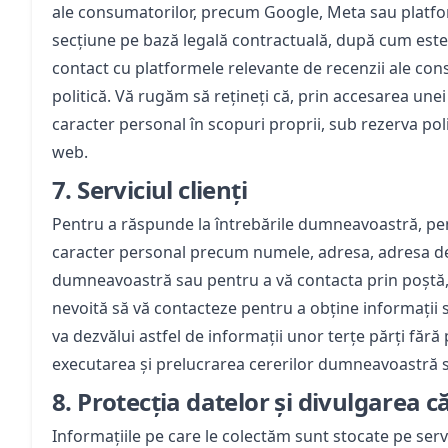
ale consumatorilor, precum Google, Meta sau platfor
secțiune pe bază legală contractuală, după cum este
contact cu platformele relevante de recenzii ale con
politică. Vă rugăm să rețineți că, prin accesarea unei
caracter personal în scopuri proprii, sub rezerva polit
web.
7.
Serviciul clienți
Pentru a răspunde la întrebările dumneavoastră, pen
caracter personal precum numele, adresa, adresa de 
dumneavoastră sau pentru a vă contacta prin poștă, e-
nevoită să vă contacteze pentru a obține informați
va dezvălui astfel de informații unor terțe părți f
executarea și prelucrarea cererilor dumneavoastră
8.
Protecția datelor și divulgarea că
Informațiile pe care le colectăm sunt stocate pe serve