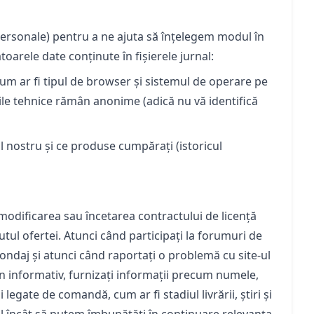
epersonale) pentru a ne ajuta să înțelegem modul în
toarele date conținute în fișierele jurnal:
um ar fi tipul de browser și sistemul de operare pe
iile tehnice rămân anonime (adică nu vă identifică
ul nostru și ce produse cumpărați (istoricul
modificarea sau încetarea contractului de licență
tul ofertei. Atunci când participați la forumuri de
 sondaj și atunci când raportați o problemă cu site-ul
tin informativ, furnizați informații precum numele,
 legate de comandă, cum ar fi stadiul livrării, știri și