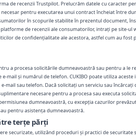
ma de recenzii Trustpilot. Prelucrăm datele cu caracter pe
 necesar pentru executarea unui contract încheiat între du
sumatorilor în scopurile stabilite în prezentul document, î
 platforme de recenzii ale consumatorilor, intrați pe site-ul w
icilor de confidențialitate ale acestora, astfel cum au fost p
tru a procesa solicitările dumneavoastră sau pentru a le re
e-mail și numărul de telefon. CUKIBO poate utiliza aceste 
mail sau telefon. Dacă solicitați un serviciu sau încărcați d
i suplimentare necesare pentru a procesa sau executa solic
ără permisiunea dumneavoastră, cu excepția cazurilor prevăz
 sau pentru asistența dumneavoastră.
tre terțe părți
re securizate, utilizând proceduri și practici de securitate 