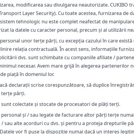
tilizarea, modificarea sau divulgarea neautorizate. CUKIBO t
Transport Layer Security). Cu toate acestea, furnizarea de da
iun sistem tehnologic nu este complet neafectat de manipula
zat la datele cu caracter personal, precum și al utilizării n
personal unor terțe părți, cu excepția cazului în care există
nire relația contractuală. În acest sens, informațiile furniz
tării dvs. sunt schimbate cu companiile afiliate / partenere
minimul necesar. Avem mare grijă în alegerea partenerilor noș
 de piață în domeniul lor.
 declarații scrise corespunzătoare, să duplice înregistrăril
terțe părți.
sunt colectate și stocate de procesatori de plăți terți.
personal și / sau legate de facturare altor părți terțe numa
 / sau alte acorduri cu dvs. și pentru a proteja drepturile p
 Datele vor fi puse la dispoziție numai dacă un interes legit