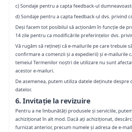
c) Sondaje pentru a capta feedback-ul dumneavoastră
d) Sondaje pentru a capta feedback-ul dvs. privind co
Deși facem tot posibilul să acționăm în funcție de pr
14 zile pentru ca modificările preferințelor dvs. privi
Vă rugăm să rețineți că e-mailurile pe care trebuie să 
confirmare a comenzii și a expedierii) și e-mailurile ca
temeiul Termenilor noștri de utilizare nu sunt afecta
acestor e-mailuri.
De asemenea, putem utiliza datele deținute despre d
datelor.
6.
Invitație la revizuire
Pentru a ne îmbunătăți produsele și serviciile, putem 
achiziționat în alt mod. Dacă ați achiziționat, descăr
furnizat anterior, precum numele și adresa de e-mail, 