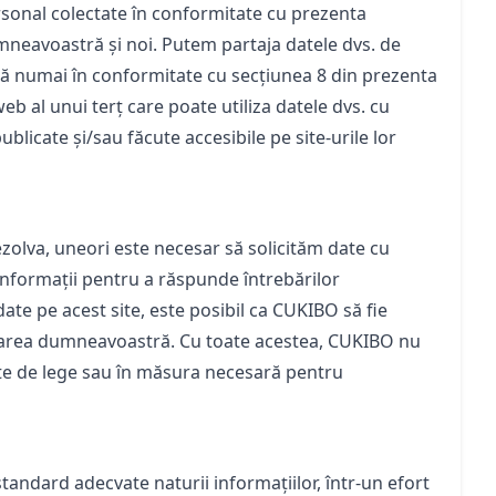
rsonal colectate în conformitate cu prezenta
mneavoastră și noi. Putem partaja datele dvs. de
nsă numai în conformitate cu secțiunea 8 din prezenta
eb al unui terț care poate utiliza datele dvs. cu
ublicate și/sau făcute accesibile pe site-urile lor
zolva, uneori este necesar să solicităm date cu
informații pentru a răspunde întrebărilor
ate pe acest site, este posibil ca CUKIBO să fie
itarea dumneavoastră. Cu toate acestea, CUKIBO nu
ute de lege sau în măsura necesară pentru
standard adecvate naturii informațiilor, într-un efort