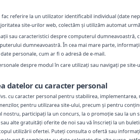
ac referire la un utilizator identificabil individual (date n
majoritatea site-urilor web, colectăm și utilizăm automat urmă
mații sau caracteristici despre computerul dumneavoastră, c
 computerului dumneavoastră. În cea mai mare parte, informaț
a date personale, cum ar fi o adresă de e-mail.
personale despre modul în care utilizați sau navigați pe site-
ea datelor cu caracter personal
dvs. cu caracter personal pentru stabilirea, implementarea, 
enzilor, pentru utilizarea site-ului, precum și pentru conținu
-ul nostru, participați la un concurs, la o promoție sau la un
au alte gratuități oferite de noi sau vă înscrieți la un bule
opul utilizării ofertei. Puteți consulta o ofertă sau informații