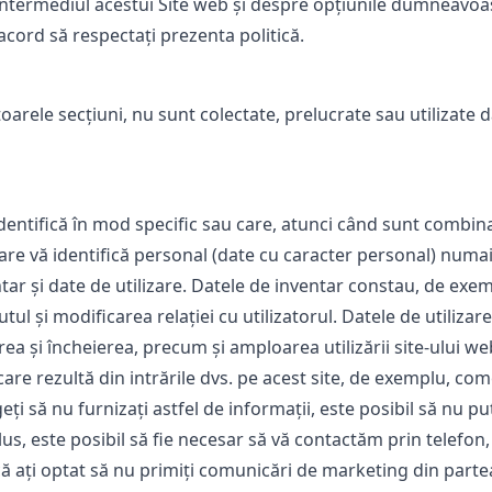
n intermediul acestui Site web și despre opțiunile dumneavo
 acord să respectați prezenta politică.
oarele secțiuni, nu sunt colectate, prelucrate sau utilizate d
dentifică în mod specific sau care, atunci când sunt combina
care vă identifică personal (date cu caracter personal) numai
ar și date de utilizare. Datele de inventar constau, de exem
ul și modificarea relației cu utilizatorul. Datele de utilizare 
a și încheierea, precum și amploarea utilizării site-ului we
care rezultă din intrările dvs. pe acest site, de exemplu, come
eți să nu furnizați astfel de informații, este posibil să nu 
plus, este posibil să fie necesar să vă contactăm prin telefo
acă ați optat să nu primiți comunicări de marketing din parte