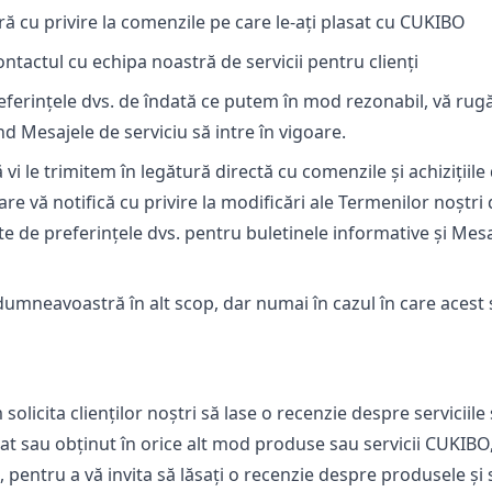
 cu privire la comenzile pe care le-ați plasat cu CUKIBO
ntactul cu echipa noastră de servicii pentru clienți
eferințele dvs. de îndată ce putem în mod rezonabil, vă rugă
nd Mesajele de serviciu să intre în vigoare.
vi le trimitem în legătură directă cu comenzile și achizițiile
re vă notifică cu privire la modificări ale Termenilor noștri d
te de preferințele dvs. pentru buletinele informative și Mesa
umneavoastră în alt scop, dar numai în cazul în care acest
solicita clienților noștri să lase o recenzie despre servicii
cat sau obținut în orice alt mod produse sau servicii CUKIBO,
pentru a vă invita să lăsați o recenzie despre produsele și s