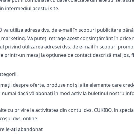
onale pot fi combinate cu date colectate din alte surse, ast
in intermediul acestui site.
 va utiliza adresa dvs. de e-mail în scopuri publicitare până
 de marketing. Vă puteți retrage acest consimțământ în orice
l privind utilizarea adresei dvs. de e-mail în scopuri promoțio
e printr-un mesaj la opțiunea de contact descrisă mai jos, fi
ategorii:
ormații despre oferte, produse noi și alte elemente care cr
ri numai dacă vă abonați în mod activ la buletinul nostru in
te cu privire la activitatea din contul dvs. CUKIBO, în special
coșul dvs. online
are le-ați abandonat