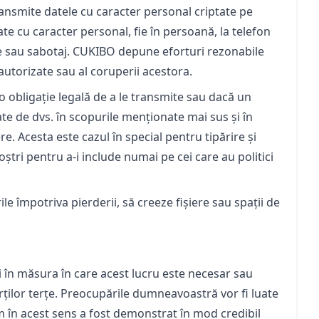
ransmite datele cu caracter personal criptate pe
te cu caracter personal, fie în persoană, la telefon
re sau sabotaj. CUKIBO depune eforturi rezonabile
eautorizate sau al coruperii acestora.
 o obligație legală de a le transmite sau dacă un
ate de dvs. în scopurile menționate mai sus și în
. Acesta este cazul în special pentru tipărire și
tri pentru a-i include numai pe cei care au politici
e împotriva pierderii, să creeze fișiere sau spații de
i în măsura în care acest lucru este necesar sau
ărților terțe. Preocupările dumneavoastră vor fi luate
im în acest sens a fost demonstrat în mod credibil