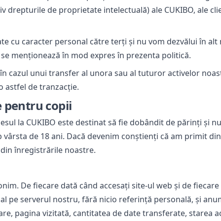
v drepturile de proprietate intelectuală) ale CUKIBO, ale cli
ate cu caracter personal către terți și nu vom dezvălui în alt
 menționează în mod expres în prezenta politică.
în cazul unui transfer al unora sau al tuturor activelor noa
 astfel de tranzacție.
e pentru copii
cesul la CUKIBO este destinat să fie dobândit de părinți și n
b vârsta de 18 ani. Dacă devenim conștienți că am primit din
din înregistrările noastre.
nim. De fiecare dată când accesați site-ul web și de fiecare 
nal pe serverul nostru, fără nicio referință personală, și anu
re, pagina vizitată, cantitatea de date transferate, starea acce