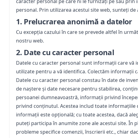
caracter personal pe care ni le furnizați pe sau pri
personal. Prin utilizarea acestui site web, sunteți de
1.
Prelucrarea anonimă a datelor
Cu excepția cazului în care se prevede altfel în următ
nostru web.
2.
Date cu caracter personal
Datele cu caracter personal sunt informații care vă i
utilizate pentru a vă identifica. Colectăm informații 
Datele cu caracter personal constau în date de invent
de naștere și date necesare pentru stabilirea, conținut
persoanei dumneavoastră, informații privind începere
privind conținutul. Acestea includ toate informațiile 
informații este opțională; cu toate acestea, dacă aleg
puteți participa în anumite zone ale acestui site. În 
probleme specifice comenzii, înscrierii etc., chiar d