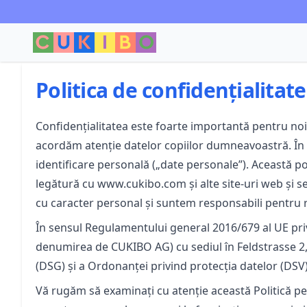
Politica de confidențialita
Confidențialitatea este foarte importantă pentru noi.
acordăm atenție datelor copiilor dumneavoastră. În 
identificare personală („date personale”). Această poli
legătură cu www.cukibo.com și alte site-uri web și se
cu caracter personal și suntem responsabili pentru re
În sensul Regulamentului general 2016/679 al UE priv
denumirea de CUKIBO AG) cu sediul în Feldstrasse 2, 
(DSG) și a Ordonanței privind protecția datelor (DSV)
Vă rugăm să examinați cu atenție această Politică pe