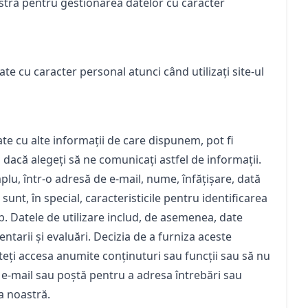
astră pentru gestionarea datelor cu caracter
ate cu caracter personal atunci când utilizați site-ul
te cu alte informații de care dispunem, pot fi
 dacă alegeți să ne comunicați astfel de informații.
plu, într-o adresă de e-mail, nume, înfățișare, dată
sunt, în special, caracteristicile pentru identificarea
b. Datele de utilizare includ, de asemenea, date
ntarii și evaluări. Decizia de a furniza aceste
puteți accesa anumite conținuturi sau funcții sau să nu
n, e-mail sau poștă pentru a adresa întrebări sau
a noastră.