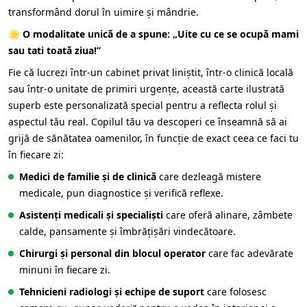
transformând dorul în uimire și mândrie.
🌟
O modalitate unică de a spune: „Uite cu ce se ocupă mami
sau tati toată ziua!”
Fie că lucrezi într-un cabinet privat liniștit, într-o clinică locală
sau într-o unitate de primiri urgențe, această carte ilustrată
superb este personalizată special pentru a reflecta rolul și
aspectul tău real. Copilul tău va descoperi ce înseamnă să ai
grijă de sănătatea oamenilor, în funcție de exact ceea ce faci tu
în fiecare zi:
Medici de familie și de clinică
care dezleagă mistere
medicale, pun diagnostice și verifică reflexe.
Asistenți medicali și specialiști
care oferă alinare, zâmbete
calde, pansamente și îmbrățișări vindecătoare.
Chirurgi și personal din blocul operator
care fac adevărate
minuni în fiecare zi.
Tehnicieni radiologi și echipe de suport
care folosesc