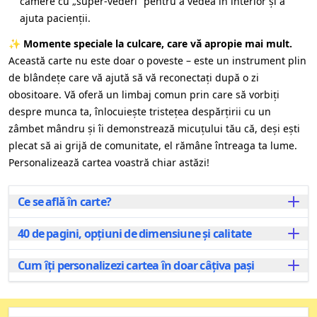
camere cu „super-vederi” pentru a vedea în interior și a
ajuta pacienții.
✨
Momente speciale la culcare, care vă apropie mai mult.
Această carte nu este doar o poveste – este un instrument plin
de blândețe care vă ajută să vă reconectați după o zi
obositoare. Vă oferă un limbaj comun prin care să vorbiți
despre munca ta, înlocuiește tristețea despărțirii cu un
zâmbet mândru și îi demonstrează micuțului tău că, deși ești
plecat să ai grijă de comunitate, el rămâne întreaga ta lume.
Personalizează cartea voastră chiar astăzi!
Ce se află în carte?
40 de pagini, opțiuni de dimensiune și calitate
Copiii vor porni alături de Smol într-o aventură
emoționantă prin viața de zi cu zi a unui spital. Prin
ilustrații colorate și o poveste captivantă, micii cititori
Cum îți personalizezi cartea în doar câțiva pași
Fiecare carte personalizată are 40 de pagini atent
vor descoperi rolurile medicilor, asistentelor și altor
ilustrate, disponibile în două dimensiuni:
angajați din spital, toate prin perspectiva curioasă și
Personalizarea cărții este rapidă și ușoară! Începe
A4 (landscape), ideal pentru a citi împreună,
jucăușă a lui Smol. Fiecare pagină răspunde
prin a introduce numele copilului și adaugă numele
A5 (landscape), perfect pentru mâini mici, dar la fel