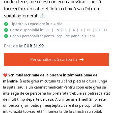
unde pleci și de ce ești un erou adevărat – fie că
lucrezi într-un cabinet, într-o clinică sau într-un
spital aglomerat. 🥼
Tipărire & Expediere în 3-4 zile
Carte disponibilă în: RO | EN | ES | FR | IT | DE | RU | PL
Cadou personalizat pentru copii de până la 10 ani
Preț de la:
EUR 31.99
Personalizează cartea ta
❤️
Schimbă lacrimile de la plecare în zâmbete pline de
mândrie.
Îi este greu micuțului tău când pleci la o tură lungă
la spital sau la un cabinet medical? Pentru copii este greu să
înțeleagă de ce persoana lor preferată trebuie să petreacă atât
de mult timp departe de casă. Aici intervine
Smol
! Smol este
un personaj simpatic și neașteptat, care îl ia pe copilul tău
într-o vizită top-secretă în lumea ta de la clinică sau spital,