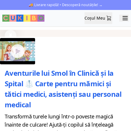
🚚 Livrare rapidă! • Descoperă noutățile! →
Coșul Meu
Coșul Meu
Ope
Previous
Next
Aventurile lui Smol în Clinică și la
Spital 🥼 Carte pentru mămici și
tătici medici, asistenți sau personal
medical
Transformă turele lungi într-o poveste magică
înainte de culcare! Ajută-ți copilul să înțeleagă