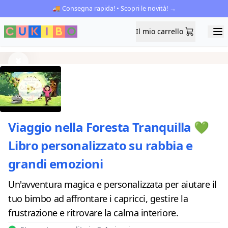
🚚 Consegna rapida! • Scopri le novità! →
Il mio carrello
Il mio carrello
Ope
Previous
Next
Viaggio nella Foresta Tranquilla 💚
Libro personalizzato su rabbia e
grandi emozioni
Un'avventura magica e personalizzata per aiutare il
tuo bimbo ad affrontare i capricci, gestire la
frustrazione e ritrovare la calma interiore.