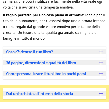
calmarsi, che potrà riutilizzare facilmente nella vita reale ogni
volta che si avvicina una tempesta emotiva.
Il regalo perfetto per una casa piena di armonia:
Ideale per il
rito della buonanotte, per rilassarsi dopo una giornata intensa
o come regalo dal grande valore emotivo per le tappe della
crescita. Un tesoro di alta qualità già amato da migliaia di
famiglie in tutto il mondo.
Cosa c'è dentro il tuo libro?
36 pagine, dimensioni e qualità del libro
Parti per un'avventura magica con il tuo bambino
attraverso la Foresta Tranquilla, che si snoda su
pagine splendidamente illustrate! Questo racconto
Come personalizzare il tuo libro in pochi passi
Ogni libro personalizzato ha 36 pagine
accattivante aiuta i bambini a capire e a gestire le
splendidamente illustrate ed è disponibile in due
proprie emozioni, in particolare la rabbia, in modo
formati per adattarsi alle tue esigenze:
Personalizzare il libro è facile e veloce! Inizia
divertente e delicato.
inserendo il nome del bambino e aggiungi il nome di
Popolare
A4 orizzontale
, ideale per essere
Dai un'occhiata all'interno della storia
Con l'aiuto di simpatici personaggi e di tecniche
un genitore, di un parente o di un amico speciale che
condiviso e letto insieme.
calmanti, il tuo bambino imparerà a esprimere i
vorresti inserire. Scegli il personaggio che più
Formato A5
compatto, perfetto per le mani più
propri sentimenti, a trovare la pace interiore e a
assomiglia a tuo figlio. Poi, seleziona la lingua del
piccole, con la stessa storia e le stesse illustrazioni