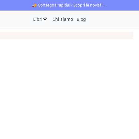
🚚 Consegna rapida! • Scopri le novità! →
Libri
Chi siamo
Blog