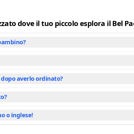
educativo. "Viaggio in Itali
consapevolezza culturale e
un'aggiunta preziosa alla l
izzato dove il tuo piccolo esplora il Bel Pa
n bambino?
udere uno o più bambini (fratelli/sorelle), insieme ai nomi de
iglia), per un'esperienza davvero personalizzata. Il nome d
o dopo averlo ordinato?
i, con storie e illustrazioni coinvolgenti che sono perfette pe
e da condividere per tutta la famiglia. Detto questo, abbi
 apprezzato ugualmente perché è stato un collegamento inas
to?
endo qualità premium in ogni copia. Una volta effettuato l’ord
richiedono generalmente 3-4 giorni lavorativi. La spedizione
del metodo di spedizione scelto al momento del pagamento. 
no o inglese!
momento del pagamento. Le nostre opzioni di spedizione espr
ta locale. Offriamo consegna in tutto il mondo, così il tuo 
el tuo libro fino a casa tua. Per gli ordini non tracciati (l
hatsApp e la tua email, per tenerti informato in ogni fase
ico della tua famiglia: