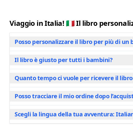
Viaggio in Italia! 🇮🇹 Il libro personal
Posso personalizzare il libro per più di u
Il libro è giusto per tutti i bambini?
Sì, è possibile! Il nostro libro ti permette di incl
zia preferita o semplicemente un buon amico di fam
rendendola speciale per tutti i bambini coinvolti.
Quanto tempo ci vuole per ricevere il libr
Sì! Questo libro è pensato per i bambini fino a 10 ann
personalizzazione lo rende un'esperienza piacevol
questo libro per bambini più grandi, che lo hanno
Posso tracciare il mio ordine dopo l’acquis
Il tuo libro è stampato appositamente per te, garant
stampa entro 2 ore. La produzione e la spedizione 
settimana, a seconda del paese di destinazione e 
Scegli la lingua della tua avventura: Italia
Sì, a seconda del metodo di spedizione scelto al 
FedEx e opzioni più lente ma economiche con la pos
completo, in modo che tu possa seguire il percorso d
disponibile. Ecco perché chiediamo il tuo numero W
Personalizza l'esperienza in base al viaggio linguist