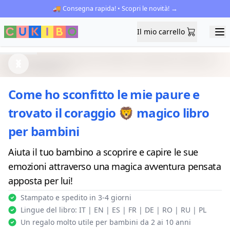
🚚 Consegna rapida! • Scopri le novità! →
Il mio carrello
Il mio carrello
Ope
Previous
Next
Come ho sconfitto le mie paure e
trovato il coraggio 🦁 magico libro
per bambini
Aiuta il tuo bambino a scoprire e capire le sue
emozioni attraverso una magica avventura pensata
apposta per lui!
Stampato e spedito in 3-4 giorni
Lingue del libro: IT | EN | ES | FR | DE | RO | RU | PL
Un regalo molto utile per bambini da 2 ai 10 anni