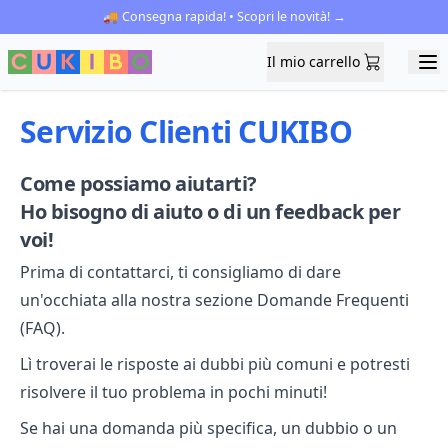
🚚 Consegna rapida! • Scopri le novità! →
Il mio carrello
Il mio carrello
Ope
Servizio Clienti CUKIBO
Come possiamo aiutarti?
Ho bisogno di aiuto o di un feedback per
voi!
Prima di contattarci, ti consigliamo di dare
un'occhiata alla nostra sezione
Domande Frequenti
(FAQ)
.
Lì
troverai le risposte ai dubbi più comuni e potresti
risolvere il tuo problema in pochi minuti!
Se hai una domanda più specifica, un dubbio o un