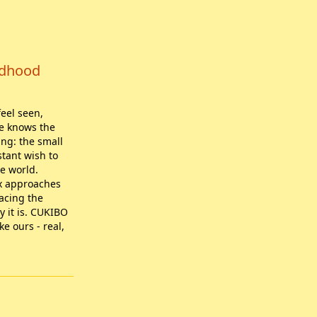
ldhood
feel seen,
he knows the
ng: the small
stant wish to
ve world.
ex approaches
acing the
y it is. CUKIBO
ke ours - real,