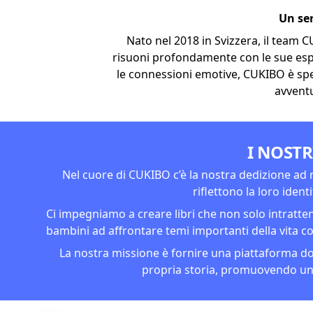
Un ser
Nato nel 2018 in Svizzera, il team 
risuoni profondamente con le sue esp
le connessioni emotive, CUKIBO è spec
avventu
I NOSTR
Nel cuore di CUKIBO c’è la nostra dedizione ad 
riflettono la loro ident
Ci impegniamo a creare libri che non solo intratte
bambini ad affrontare temi importanti della vita co
La nostra missione è fornire una piattaforma d
propria storia, promuovendo un 