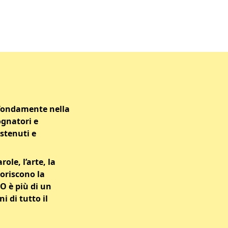
ofondamente nella
sognatori e
ostenuti e
le, l’arte, la
oriscono la
O è più di un
 di tutto il