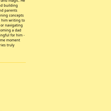
brand magic. He
nd building
and parents
nning concepts
d him writing to
 or navigating
ecoming a dad
ngful for him -
time moment
ies truly