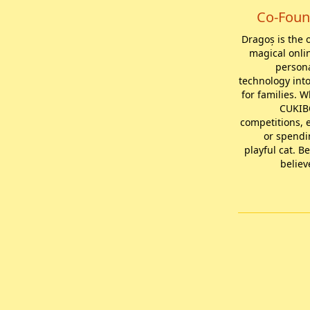
Co-Foun
Dragoș is the 
magical onli
persona
technology into
for families. W
CUKIBO
competitions, 
or spendi
playful cat. 
believ