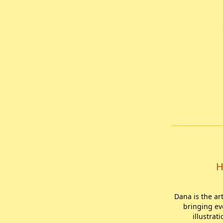
H
Dana is the ar
bringing ev
illustrat