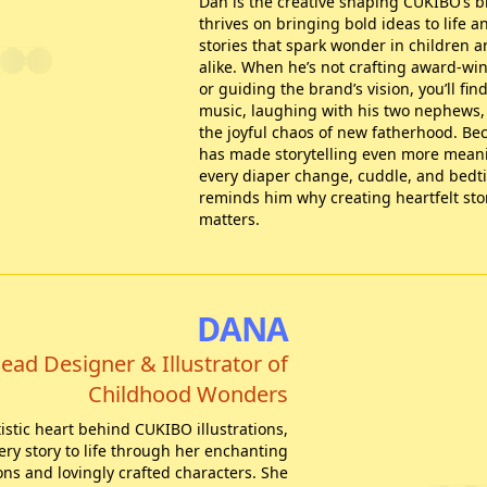
Dan is the creative shaping CUKIBO’s 
thrives on bringing bold ideas to life a
stories that spark wonder in children 
alike. When he’s not crafting award-wi
or guiding the brand’s vision, you’ll fin
music, laughing with his two nephews,
the joyful chaos of new fatherhood. B
has made storytelling even more meani
every diaper change, cuddle, and bed
reminds him why creating heartfelt stor
matters.
DANA
ead Designer & Illustrator of
Childhood Wonders
tistic heart behind CUKIBO illustrations,
ery story to life through her enchanting
ions and lovingly crafted characters. She