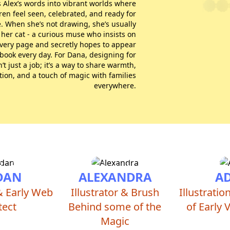
 Alex’s words into vibrant worlds where
ren feel seen, celebrated, and ready for
. When she’s not drawing, she’s usually
 her cat - a curious muse who insists on
very page and secretly hopes to appear
 book every day. For Dana, designing for
n’t just a job; it’s a way to share warmth,
ion, and a touch of magic with families
everywhere.
DAN
ALEXANDRA
A
& Early Web
Illustrator & Brush
Illustrati
tect
Behind some of the
of Early 
Magic