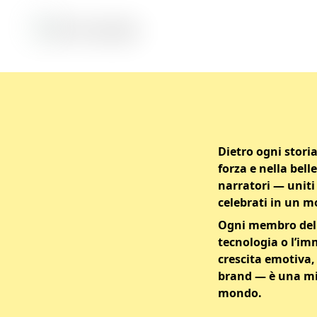
Dietro ogni stor
forza e nella bell
narratori — uniti 
celebrati in un 
Ogni membro del n
tecnologia o l’im
crescita emotiva,
brand — è una mis
mondo.