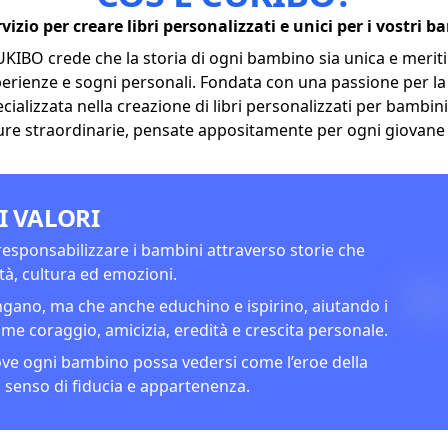
vizio per creare libri personalizzati e unici per i vostri b
CUKIBO crede
che la storia di ogni bambino sia unica e merit
erienze e sogni personali. Fondata con una passione per la
ializzata nella creazione di libri personalizzati per bambin
re straordinarie, pensate appositamente per ogni giovane 
I VALORI
responsabilizzare i bambini attraverso storie che
ità, cultura ed emozioni.
ngano, ma che anche educhino e ispirino, aiutando i
me coraggio, amicizia, eredità e crescita personale.
ove ogni bambino possa vedersi come l’eroe della
senso di fiducia e appartenenza.