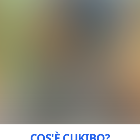
COS'È
CUKIBO?