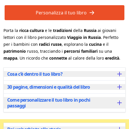
Personalizza il tuo libro
Porta la
ricca cultura
e le
tradizioni
della
Russia
ai giovani
lettori con il libro personalizzato
Viaggio in Russia
. Perfetto
per i bambini con
radici russe
, esplorano la
cucina
e il
patrimonio
russo, tracciando i
percorsi familiari
su una
mappa
. Un ricordo che
connette
al calore della loro
eredità
.
Cosa c'è dentro il tuo libro?
30 pagine, dimensioni e qualità del libro
In questo libro magnificamente illustrato, i giovani
lettori intraprendono una deliziosa avventura
attraverso le ricche tradizioni e cultura della Russia.
Come personalizzare il tuo libro in pochi
Ogni libro personalizzato è composto da 30 pagine
Scoprendo i sapori dei piatti tradizionali russi,
passaggi
splendidamente illustrate, disponibili in due formati
imparando canzoni e danze divertenti, ogni pagina
per soddisfare le tue esigenze:
offre una nuova esperienza. I bambini esploreranno
Personalizzare il tuo libro è rapido e facile! Inizia
Il formato orizzontale A4, ideale per leggere
anche la geografia della Russia, trovando le radici
inserendo il nome del bambino e aggiungi il nome
insieme
familiari sulla mappa e connettendosi con le festività