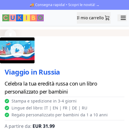
🚚 Consegna rapida! • Scopri le novità! →
Il mio carrello
Il mio carrello
Ope
Previous
Next
Viaggio in Russia
Celebra la tua eredità russa con un libro
personalizzato per bambini
Stampa e spedizione in 3-4 giorni
Lingue del libro: IT | EN | FR | DE | RU
Regalo personalizzato per bambini da 1 a 10 anni
A partire da:
EUR 31.99