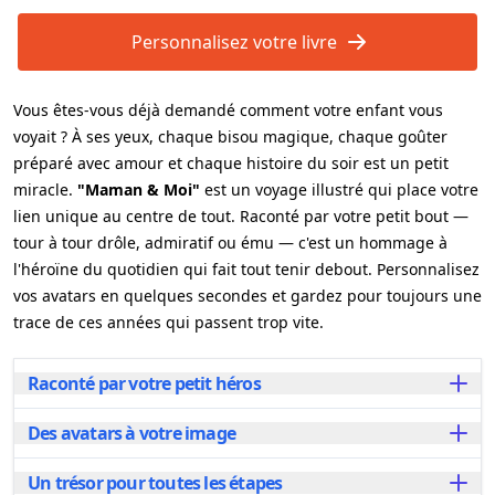
Personnalisez votre livre
Vous êtes-vous déjà demandé comment votre enfant vous
voyait ? À ses yeux, chaque bisou magique, chaque goûter
préparé avec amour et chaque histoire du soir est un petit
miracle.
"Maman & Moi"
est un voyage illustré qui place votre
lien unique au centre de tout. Raconté par votre petit bout —
tour à tour drôle, admiratif ou ému — c'est un hommage à
l'héroïne du quotidien qui fait tout tenir debout. Personnalisez
vos avatars en quelques secondes et gardez pour toujours une
trace de ces années qui passent trop vite.
Raconté par votre petit héros
Des avatars à votre image
L'histoire est narrée du point de vue de l'enfant,
capturant son émerveillement, ses rires et ces
moments de vie "vrais" qui rendent votre relation si
Un trésor pour toutes les étapes
Notre outil de personnalisation offre un large choix