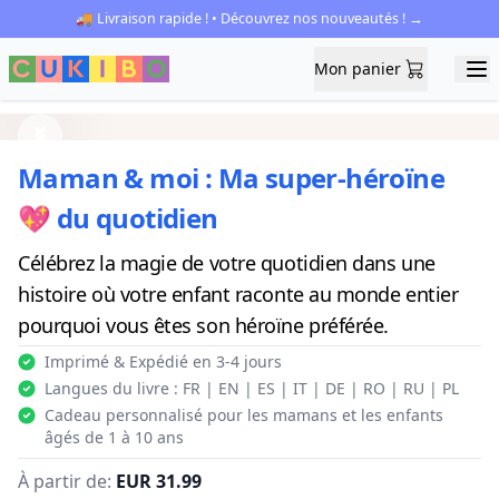
🚚 Livraison rapide ! • Découvrez nos nouveautés ! →
Mon panier
Mon panier
Ope
Previous
Next
Maman & moi : Ma super-héroïne
💖 du quotidien
Célébrez la magie de votre quotidien dans une
histoire où votre enfant raconte au monde entier
pourquoi vous êtes son héroïne préférée.
Imprimé & Expédié en 3-4 jours
Langues du livre : FR | EN | ES | IT | DE | RO | RU | PL
Cadeau personnalisé pour les mamans et les enfants
âgés de 1 à 10 ans
À partir de:
EUR 31.99