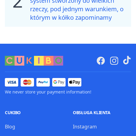
2
system stworzony do wielkich
rzeczy, pod jednym warunkiem, o
którym w kółko zapominamy
We never store your payment information!
CUKIBO
OBSŁUGA KLIENTA
Blog
Instagram