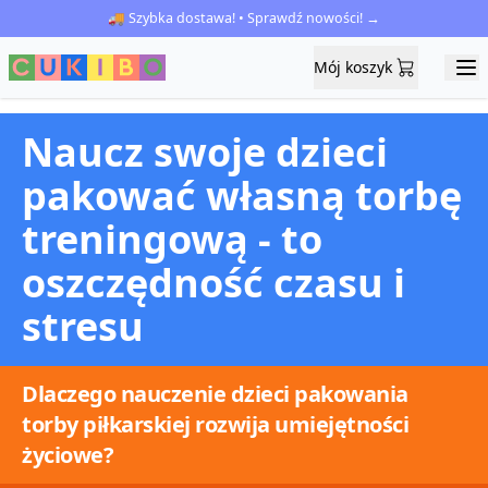
🚚 Szybka dostawa! • Sprawdź nowości! →
Mój koszyk
Mój koszyk
Ope
Naucz swoje dzieci
pakować własną torbę
treningową - to
oszczędność czasu i
stresu
Dlaczego nauczenie dzieci pakowania
torby piłkarskiej rozwija umiejętności
życiowe?