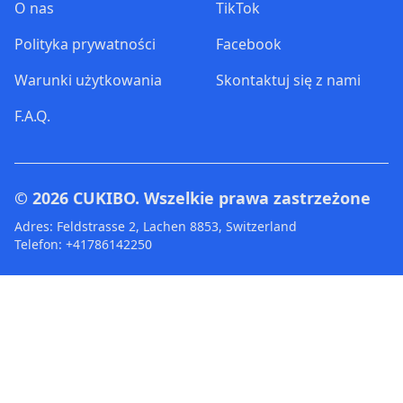
O nas
TikTok
Polityka prywatności
Facebook
Warunki użytkowania
Skontaktuj się z nami
F.A.Q.
© 2026
CUKIBO
. Wszelkie prawa zastrzeżone
Adres: Feldstrasse 2, Lachen 8853, Switzerland
Telefon: +41786142250