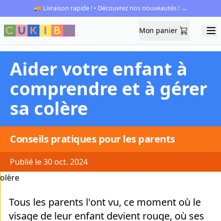
🚚 Livraison rapide ! • Découvrez nos nouveautés ! →
Mon panier
Mon panier
Ope
Aider votre enfant à
comprendre et à gérer
sa colère
Conseils pratiques pour les parents
Publié le 30 oct. 2024
Tous les parents l'ont vu, ce moment où le
visage de leur enfant devient rouge, où ses