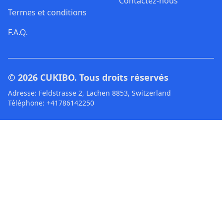
Contactez-nous
Termes et conditions
F.A.Q.
© 2026
CUKIBO
. Tous droits réservés
Adresse: Feldstrasse 2, Lachen 8853, Switzerland
Téléphone: +41786142250