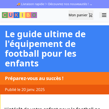
🚚 Livraison rapide ! • Découvrez nos nouveautés ! →
Mon panier
Mon panier
Ope
Le guide ultime de
l'équipement de
football pour les
enfants
Préparez-vous au succès !
Publié le 20 janv. 2025