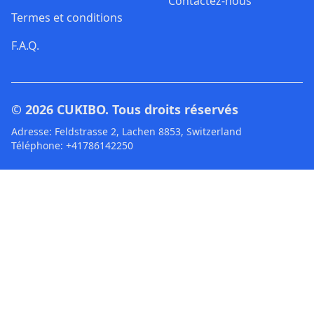
Contactez-nous
Termes et conditions
F.A.Q.
© 2026
CUKIBO
. Tous droits réservés
Adresse: Feldstrasse 2, Lachen 8853, Switzerland
Téléphone: +41786142250