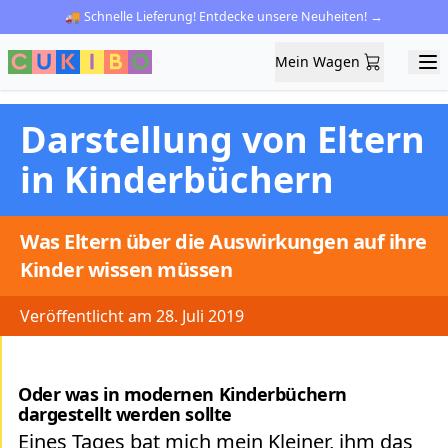
🚚 Schnelle Lieferung! Entdecke unsere Neuheiten! →
Mein Wagen
Mein Wagen
Ope
Darstellung von Eltern
in Kinderbüchern
Was Eltern über die Auswirkungen auf ihre
Kinder wissen müssen
Veröffentlicht am 28. Juli 2019
Oder was in modernen Kinderbüchern
dargestellt werden sollte
Eines Tages bat mich mein Kleiner, ihm das