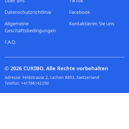
Über uns
TikTok
Datenschutzrichtlinie
Facebook
Allgemeine
Kontaktieren Sie uns
Geschäftsbedingungen
F.A.Q.
© 2026
CUKIBO
. Alle Rechte vorbehalten
Adresse: Feldstrasse 2, Lachen 8853, Switzerland
Telefon: +41786142250