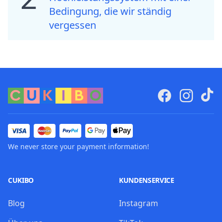
Bedingung, die wir ständig
vergessen
We never store your payment information!
CUKIBO
KUNDENSERVICE
Blog
Instagram