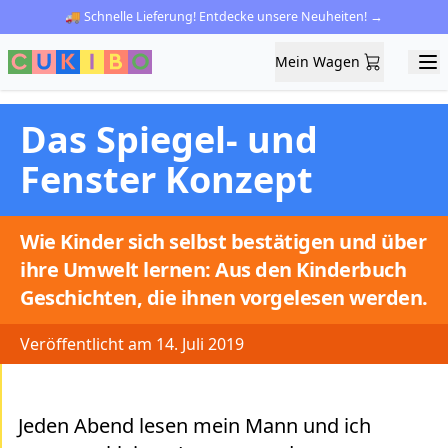
🚚 Schnelle Lieferung! Entdecke unsere Neuheiten! →
Mein Wagen
Mein Wagen
Ope
Das Spiegel- und
Fenster Konzept
Wie Kinder sich selbst bestätigen und über
ihre Umwelt lernen: Aus den Kinderbuch
Geschichten, die ihnen vorgelesen werden.
Veröffentlicht am 14. Juli 2019
Jeden Abend lesen mein Mann und ich