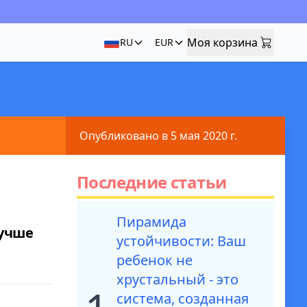
Моя корзина
RU
EUR
Моя корзина
Опубликовано в 5 мая 2020 г.
Последние статьи
Пирамида
лучше
устойчивости: Ваш
ребенок не
хрустальный - это
система, созданная