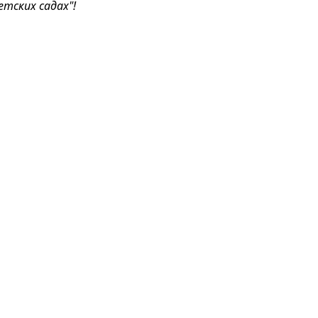
етских садах
"!