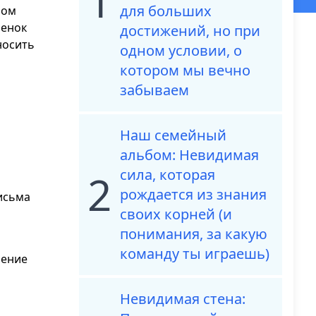
1
для больших
ром
бенок
достижений, но при
носить
одном условии, о
котором мы вечно
забываем
Наш семейный
альбом: Невидимая
сила, которая
2
рождается из знания
письма
своих корней (и
понимания, за какую
команду ты играешь)
ление
Невидимая стена: