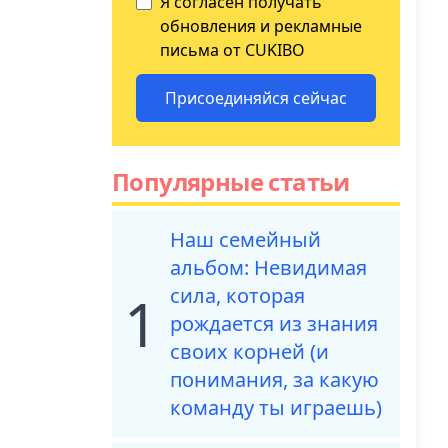
Я согласен получать
обновления и рекламные
письма от CUKIBO
Присоединяйся сейчас
Популярные статьи
Наш семейный
альбом: Невидимая
сила, которая
1
рождается из знания
своих корней (и
понимания, за какую
команду ты играешь)