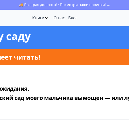
🚚 Быстрая доставка! • Посмотри наши новинки! →
Книги
О нас
Блог
у саду
еет читать!
 ожидания.
етский сад моего мальчика вымощен — или 